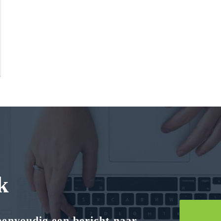
k
 eenvoudig een bericht naar