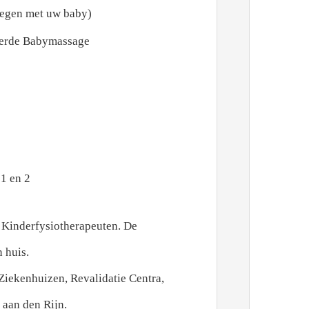
wegen met uw baby)
eerde Babymassage
1 en 2
 Kinderfysiotherapeuten. De
n huis.
iekenhuizen, Revalidatie Centra,
 aan den Rijn.