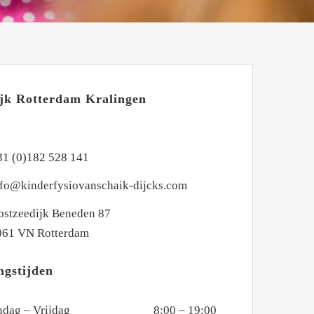
ijk Rotterdam Kralingen
31 (0)182 528 141
nfo@kinderfysiovanschaik-dijcks.com
ostzeedijk Beneden 87
061 VN Rotterdam
ngstijden
dag – Vrijdag
8:00 – 19:00