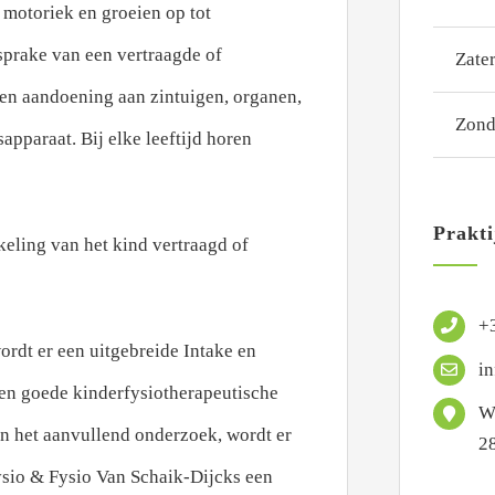
 motoriek en groeien op tot
sprake van een vertraagde of
Zate
en aandoening aan zintuigen, organen,
Zon
apparaat. Bij elke leeftijd horen
Prakt
kkeling van het kind vertraagd of
+
rdt er een uitgebreide Intake en
i
en goede kinderfysiotherapeutische
W
n het aanvullend onderzoek, wordt er
2
ysio & Fysio Van Schaik-Dijcks een