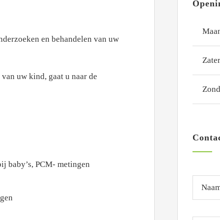
Openi
Maan
t onderzoeken en behandelen van uw
Zate
 van uw kind, gaat u naar de
Zon
Conta
bij baby’s, PCM- metingen
ngen