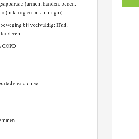
sapparaat; (armen, handen, benen,
m (nek, rug en bekkenregio)
beweging bij veelvuldig; IPad,
 kinderen.
en COPD
portadvies op maat
wemmen