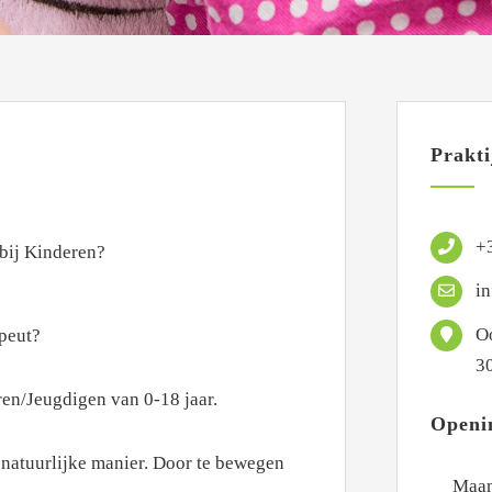
Prakt
+
bij Kinderen?
i
O
peut?
3
ren/Jeugdigen van 0-18 jaar.
Openi
natuurlijke manier. Door te bewegen
Maan